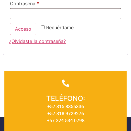
Contraseña
*
Recuérdame
Acceso
¿Olvidaste la contraseña?
TELÉFONO:
+57 315 8355336
+57 318 9729276
+57 324 534 0798