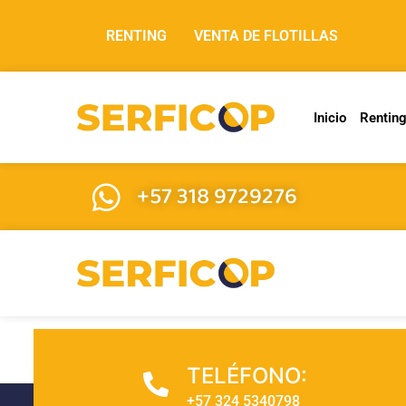
RENTING
VENTA DE FLOTILLAS
Inicio
Rentin
+57 318 9729276
TELÉFONO:
+57 324 5340798