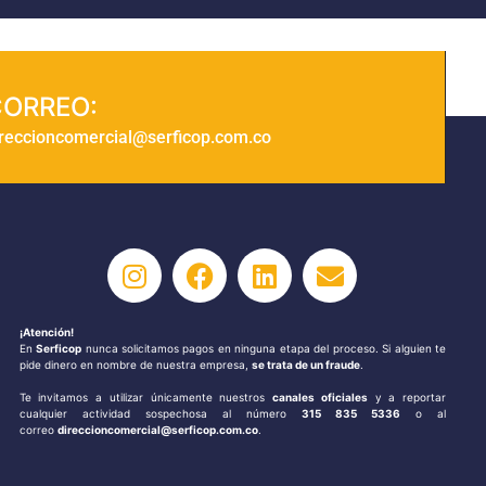
ORREO:
ireccioncomercial@serficop.com.co
¡Atención!
En
Serficop
nunca solicitamos pagos en ninguna etapa del proceso. Si alguien te
pide dinero en nombre de nuestra empresa,
se trata de un fraude
.
Te invitamos a utilizar únicamente nuestros
canales oficiales
y a reportar
cualquier actividad sospechosa al número
315 835 5336
o al
correo
direccioncomercial@serficop.com.co
.